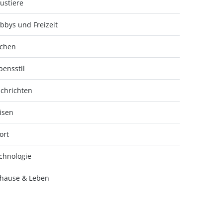
ustiere
bbys und Freizeit
chen
bensstil
chrichten
isen
ort
chnologie
hause & Leben