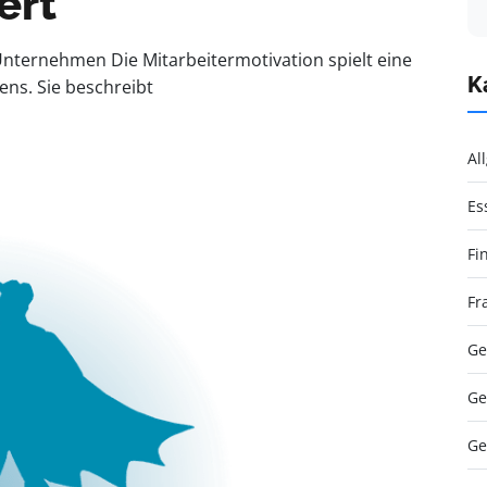
ert
Unternehmen Die Mitarbeitermotivation spielt eine
K
ns. Sie beschreibt
Al
Es
Fi
Fr
Ge
Ge
Ge