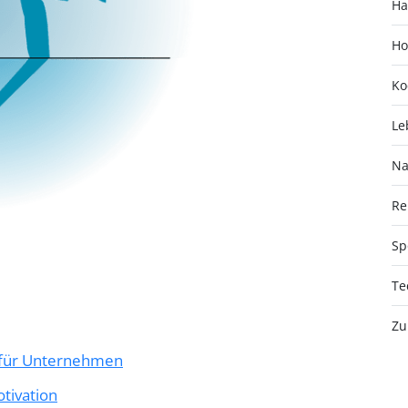
Ha
Ho
Ko
Le
Na
Re
Sp
Te
Zu
g für Unternehmen
tivation