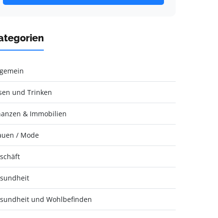
ategorien
lgemein
sen und Trinken
nanzen & Immobilien
auen / Mode
schäft
sundheit
sundheit und Wohlbefinden