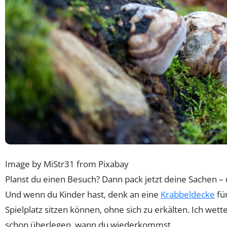
Image by MiStr31 from Pixabay
Planst du einen Besuch? Dann pack jetzt deine Sachen – 
Und wenn du Kinder hast, denk an eine
Krabbeldecke
für
Spielplatz sitzen können, ohne sich zu erkälten. Ich wet
schon überlegen, wann du wiederkommst.